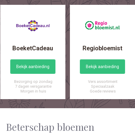
BoeketCadeau
Regiobloemist
Bekijk aanbieding
Bekijk aanbieding
Bezorging op zondag
Vers assortiment
7 dagen versgarantie
Speciaalzaak
Morgen in huis
Goede reviews
Beterschap bloemen