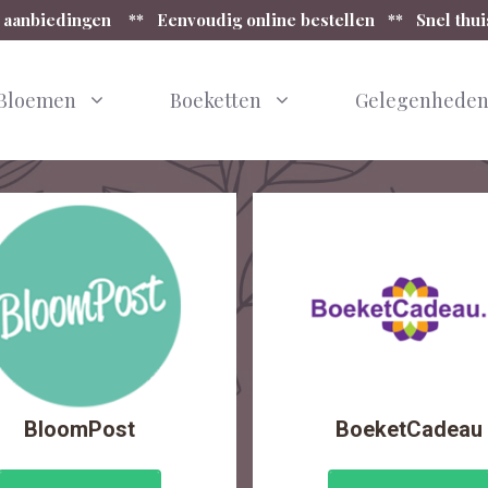
 aanbiedingen ** Eenvoudig online bestellen ** Snel thu
Bloemen
Boeketten
Gelegenhede
BloomPost
BoeketCadeau