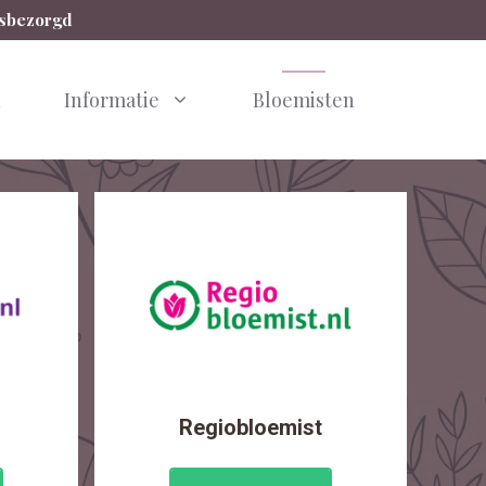
isbezorgd
n
Informatie
Bloemisten
Regiobloemist