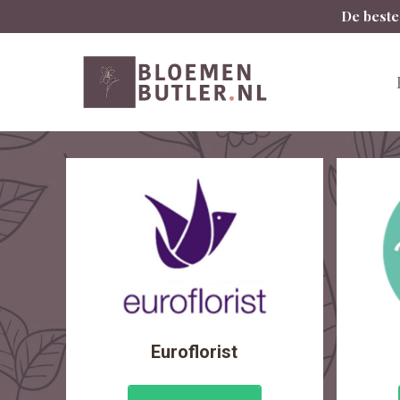
Spring
De beste
naar
inhoud
Euroflorist