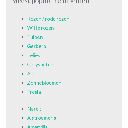
Meest populaire bloemen
Rozen / rode rozen
Witte rozen
Tulpen
Gerbera
Lelies
Chrysanten
Anjer
Zonnebloemen
Fresia
Narcis
Alstroemeria
Amaryllis