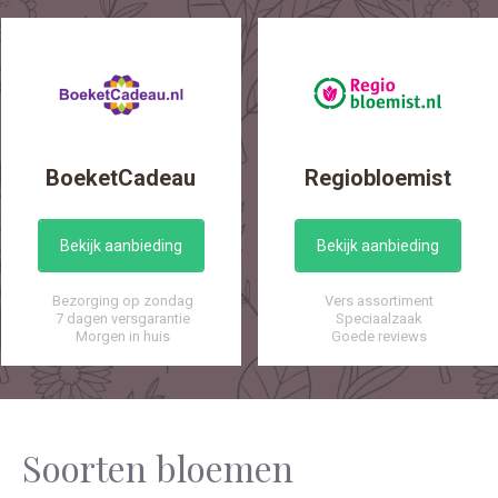
BoeketCadeau
Regiobloemist
Bekijk aanbieding
Bekijk aanbieding
Bezorging op zondag
Vers assortiment
7 dagen versgarantie
Speciaalzaak
Morgen in huis
Goede reviews
Soorten bloemen