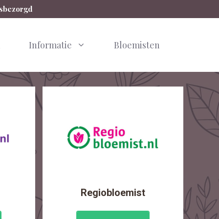
isbezorgd
n
Informatie
Bloemisten
Regiobloemist