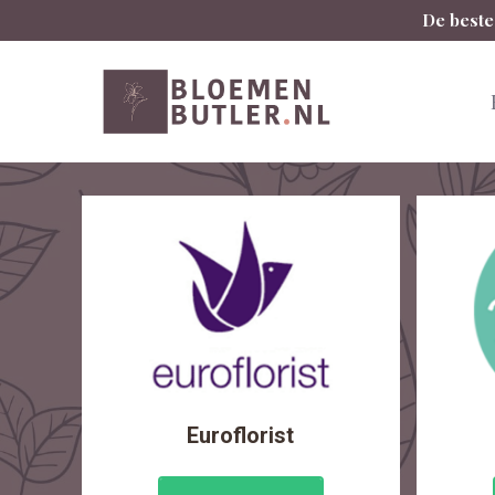
Spring
De beste
naar
inhoud
Euroflorist