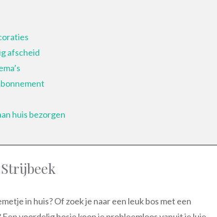
coraties
g afscheid
hema’s
nabonnement
aan huis bezorgen
 Strijbeek
loemetje in huis? Of zoek je naar een leuk bos met een
Een voordelig bosje koop je probleemloos vanuit je luie