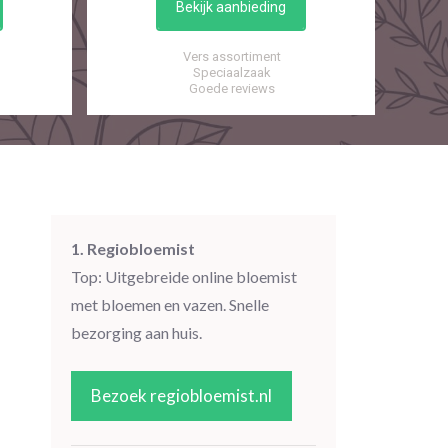
Bekijk aanbieding
Vers assortiment
Speciaalzaak
Goede reviews
1. Regiobloemist
Top: Uitgebreide online bloemist
met bloemen en vazen. Snelle
bezorging aan huis.
Bezoek regiobloemist.nl