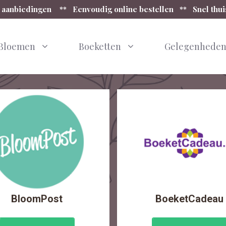
 aanbiedingen ** Eenvoudig online bestellen ** Snel thu
Bloemen
Boeketten
Gelegenhede
BloomPost
BoeketCadeau