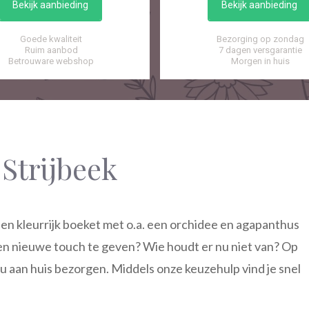
Bekijk aanbieding
Bekijk aanbieding
Goede kwaliteit
Bezorging op zondag
Ruim aanbod
7 dagen versgarantie
Betrouware webshop
Morgen in huis
Strijbeek
en kleurrijk boeket met o.a. een orchidee en agapanthus
n nieuwe touch te geven? Wie houdt er nu niet van? Op
jou aan huis bezorgen. Middels onze keuzehulp vind je snel