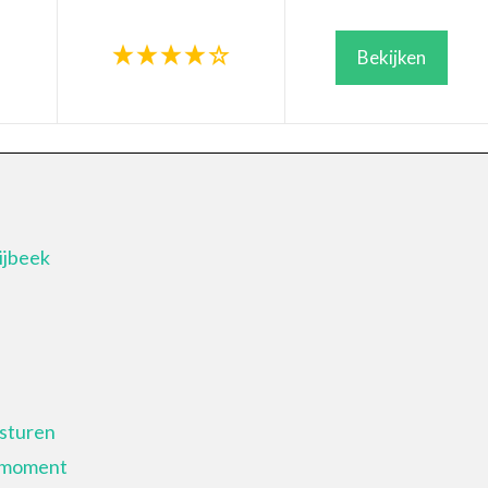
Bekijken
ijbeek
rsturen
t moment