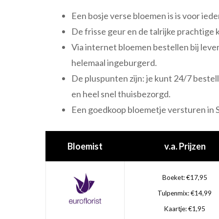
Een bosje verse bloemen is is voor ied
De frisse geur en de talrijke prachtig
Via internet bloemen bestellen bij lever
helemaal ingeburgerd.
De pluspunten zijn: je kunt 24/7 beste
en heel snel thuisbezorgd.
Een goedkoop bloemetje versturen in S
Bloemist
v.a. Prijzen
Boeket: €17,95
Tulpenmix: €14,99
Kaartje: €1,95