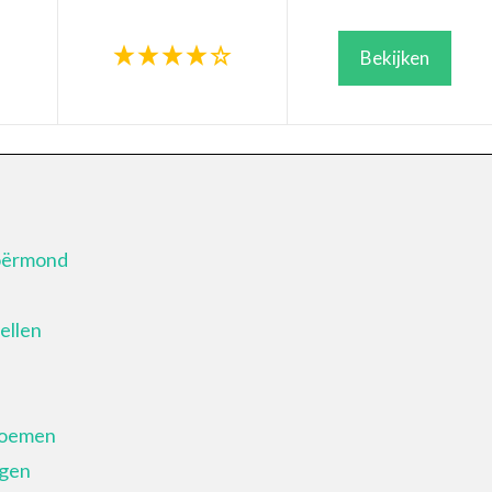
Bekijken
loërmond
ellen
loemen
rgen