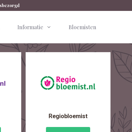
isbezorgd
n
Informatie
Bloemisten
Regiobloemist