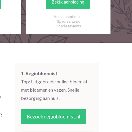
Bekijk aanbieding
Vers assortiment
Speciaalzaak
Goede reviews
1. Regiobloemist
Top: Uitgebreide online bloemist
met bloemen en vazen. Snelle
n
bezorging aan huis.
n?
Bezoek regiobloemist.nl