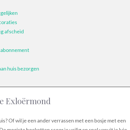
gelijken
coraties
g afscheid
enabonnement
aan huis bezorgen
 1e Exloërmond
huis? Of wil je een ander verrassen met een bosje met een
 mooiste boeketten scoor je veilig en snel vanuit je luie