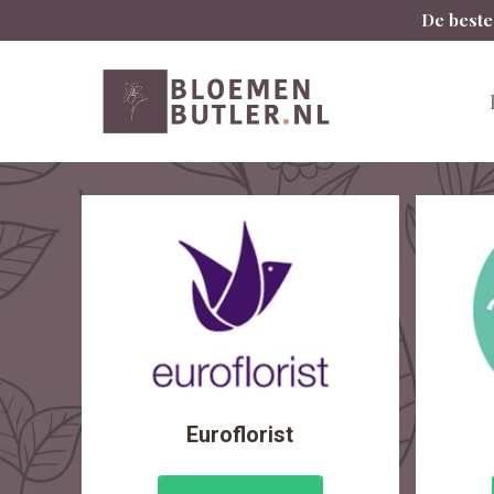
Spring
De beste
naar
inhoud
Euroflorist