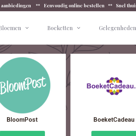
 aanbiedingen ** Eenvoudig online bestellen ** Snel thu
Bloemen
Boeketten
Gelegenhede
BloomPost
BoeketCadeau