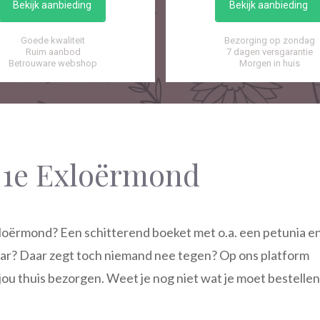
Bekijk aanbieding
Bekijk aanbieding
Goede kwaliteit
Bezorging op zondag
Ruim aanbod
7 dagen versgarantie
Betrouware webshop
Morgen in huis
 1e Exloërmond
loërmond? Een schitterend boeket met o.a. een petunia e
ar? Daar zegt toch niemand nee tegen? Op ons platform
jou thuis bezorgen. Weet je nog niet wat je moet bestelle