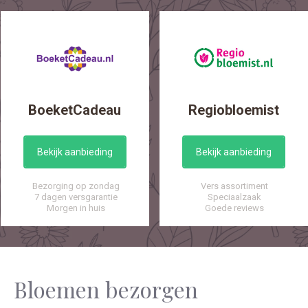
BoeketCadeau
Regiobloemist
Bekijk aanbieding
Bekijk aanbieding
Bezorging op zondag
Vers assortiment
7 dagen versgarantie
Speciaalzaak
Morgen in huis
Goede reviews
Bloemen bezorgen