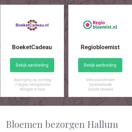
BoeketCadeau
Regiobloemist
Bekijk aanbieding
Bekijk aanbieding
Bezorging op zondag
Vers assortiment
7 dagen versgarantie
Speciaalzaak
Morgen in huis
Goede reviews
Bloemen bezorgen Hallum