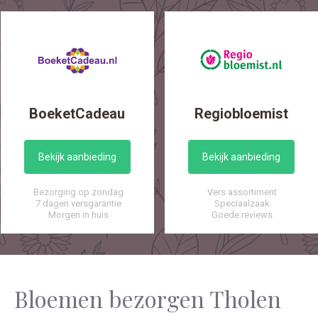
BoeketCadeau
Regiobloemist
Bekijk aanbieding
Bekijk aanbieding
Bezorging op zondag
Vers assortiment
7 dagen versgarantie
Speciaalzaak
Morgen in huis
Goede reviews
Bloemen bezorgen Tholen