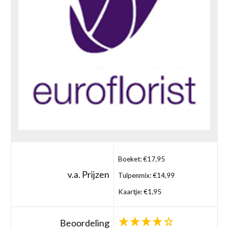
Boeket: €17,95
v.a. Prijzen
Tulpenmix: €14,99
Kaartje: €1,95
Beoordeling