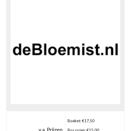
Boeket: €17,50
v.a. Prijzen
Bos rozen: €15,00