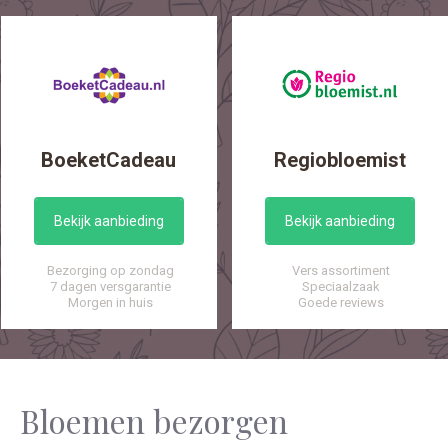
BoeketCadeau
Regiobloemist
Bekijk aanbieding
Bekijk aanbieding
Bezorging op zondag
Vers assortiment
7 dagen versgarantie
Speciaalzaak
Morgen in huis
Goede reviews
Bloemen bezorgen