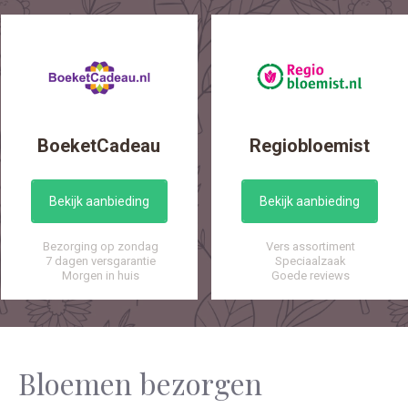
BoeketCadeau
Regiobloemist
Bekijk aanbieding
Bekijk aanbieding
Bezorging op zondag
Vers assortiment
7 dagen versgarantie
Speciaalzaak
Morgen in huis
Goede reviews
Bloemen bezorgen