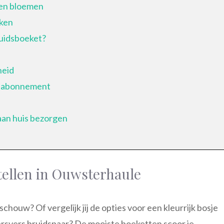
den bloemen
ken
ruidsboeket?
heid
enabonnement
aan huis bezorgen
ellen in Ouwsterhaule
 schouw? Of vergelijk jij de opties voor een kleurrijk bosje
rsvers bruidspaar? De mooiste boeketten scoor je