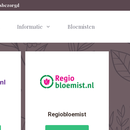
isbezorgd
n
Informatie
Bloemisten
Regiobloemist