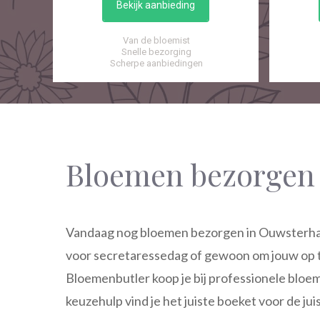
Bekijk aanbieding
Van de bloemist
Snelle bezorging
Scherpe aanbiedingen
Bloemen bezorgen
Vandaag nog bloemen bezorgen in Ouwsterhaul
voor secretaressedag of gewoon om jouw op te
Bloemenbutler koop je bij professionele bloe
keuzehulp vind je het juiste boeket voor de ju