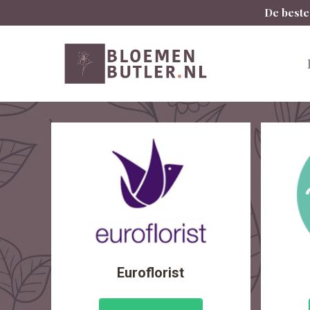
Spring
De beste
naar
inhoud
Euroflorist