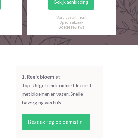
Bekijk aanbieding
Vers assortiment
Speciaalzaak
Goede reviews
1. Regiobloemist
Top: Uitgebreide online bloemist
met bloemen en vazen. Snelle
bezorging aan huis.
Bezoek regiobloemist.nl