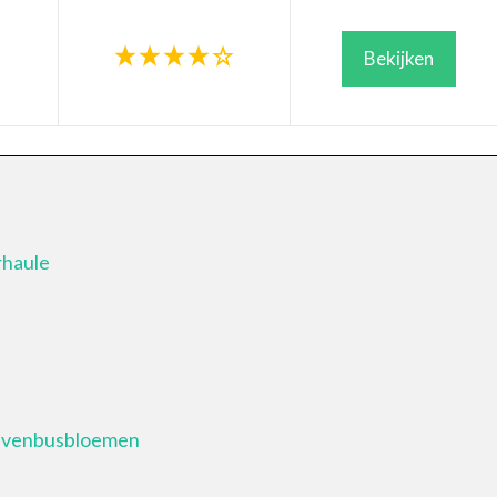
Bekijken
rhaule
ievenbusbloemen