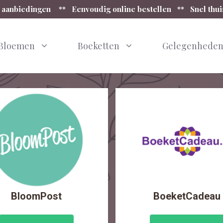
 aanbiedingen ** Eenvoudig online bestellen ** Snel thu
Bloemen
Boeketten
Gelegenhede
BloomPost
BoeketCadeau