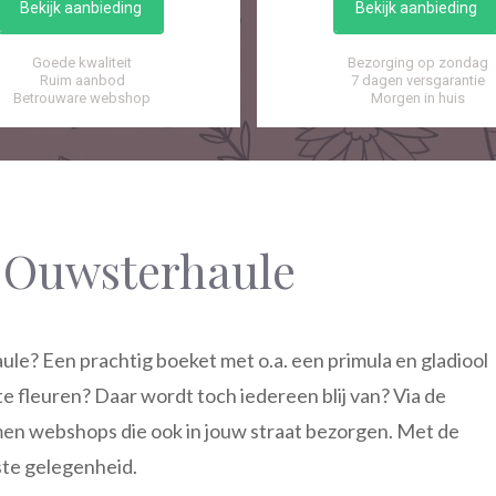
Bekijk aanbieding
Bekijk aanbieding
Goede kwaliteit
Bezorging op zondag
Ruim aanbod
7 dagen versgarantie
Betrouware webshop
Morgen in huis
 Ouwsterhaule
e? Een prachtig boeket met o.a. een primula en gladiool
 fleuren? Daar wordt toch iedereen blij van? Via de
men webshops die ook in jouw straat bezorgen. Met de
iste gelegenheid.