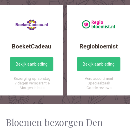
BoeketCadeau
Regiobloemist
Bekijk aanbieding
Bekijk aanbieding
Bezorging op zondag
Vers assortiment
7 dagen versgarantie
Speciaalzaak
Morgen in huis
Goede reviews
Bloemen bezorgen Den