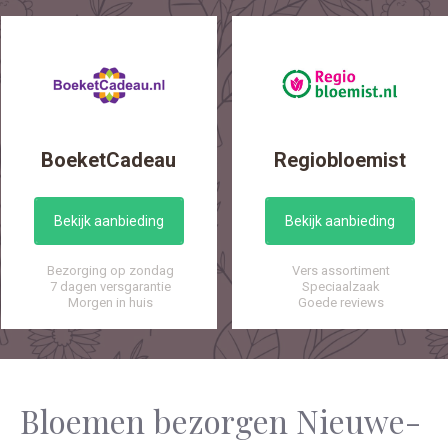
BoeketCadeau
Regiobloemist
Bekijk aanbieding
Bekijk aanbieding
Bezorging op zondag
Vers assortiment
7 dagen versgarantie
Speciaalzaak
Morgen in huis
Goede reviews
Bloemen bezorgen Nieuwe-