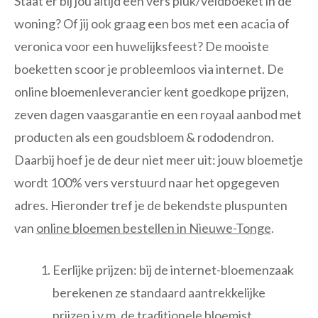
Staat er bij jou altijd een vers pluk/veldboeket in de
woning? Of jij ook graag een bos met een acacia of
veronica voor een huwelijksfeest? De mooiste
boeketten scoor je probleemloos via internet. De
online bloemenleverancier kent goedkope prijzen,
zeven dagen vaasgarantie en een royaal aanbod met
producten als een goudsbloem & rododendron.
Daarbij hoef je de deur niet meer uit: jouw bloemetje
wordt 100% vers verstuurd naar het opgegeven
adres. Hieronder tref je de bekendste pluspunten
van
online bloemen bestellen in Nieuwe-Tonge
.
Eerlijke prijzen: bij de internet-bloemenzaak
berekenen ze standaard aantrekkelijke
prijzen i.v.m. de traditionele bloemist.