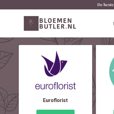
Spring
De beste
naar
inhoud
Euroflorist