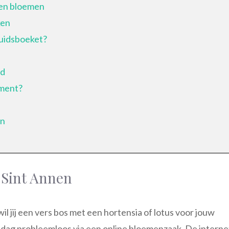
den bloemen
ken
ruidsboeket?
id
ment?
en
 Sint Annen
wil jij een vers bos met een hortensia of lotus voor jouw
 dag probleemloos via een online bloemenzaak. De interne