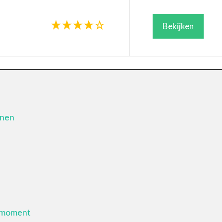
Bekijken
nnen
t moment