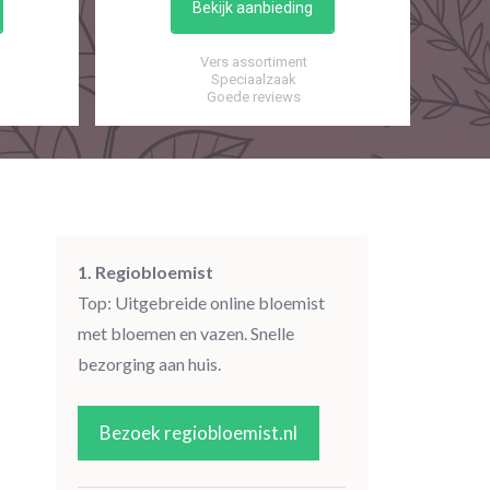
Bekijk aanbieding
Vers assortiment
Speciaalzaak
Goede reviews
1. Regiobloemist
Top: Uitgebreide online bloemist
met bloemen en vazen. Snelle
bezorging aan huis.
Bezoek regiobloemist.nl