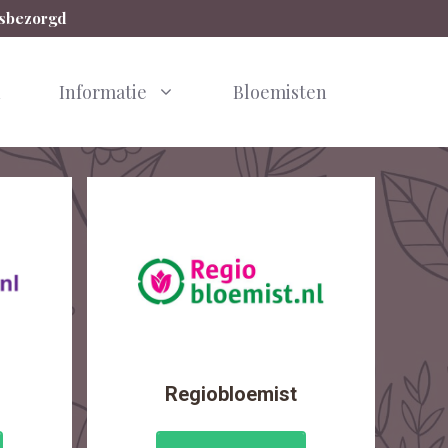
isbezorgd
n
Informatie
Bloemisten
Regiobloemist