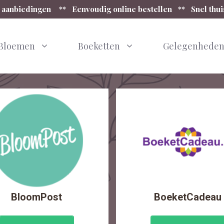
 aanbiedingen ** Eenvoudig online bestellen ** Snel thu
Bloemen
Boeketten
Gelegenhede
BloomPost
BoeketCadeau