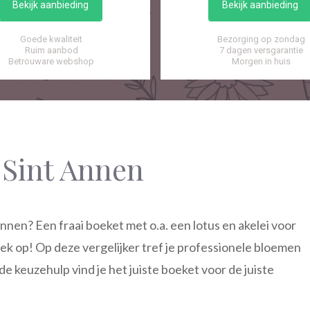
Bekijk aanbieding
Bekijk aanbieding
Goede kwaliteit
Bezorging op zondag
Ruim aanbod
7 dagen versgarantie
Betrouware webshop
Morgen in huis
Sint Annen
nen? Een fraai boeket met o.a. een lotus en akelei voor
ek op! Op deze vergelijker tref je professionele bloemen
e keuzehulp vind je het juiste boeket voor de juiste