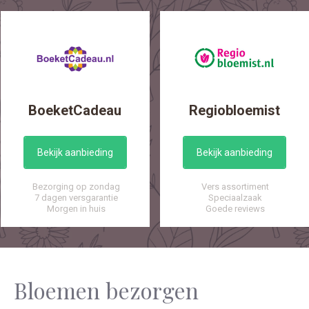
BoeketCadeau
Regiobloemist
Bekijk aanbieding
Bekijk aanbieding
Bezorging op zondag
Vers assortiment
7 dagen versgarantie
Speciaalzaak
Morgen in huis
Goede reviews
Bloemen bezorgen