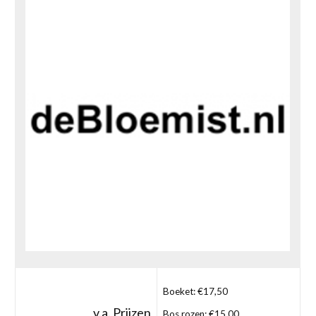
Boeket: €17,50
v.a. Prijzen
Bos rozen: €15,00