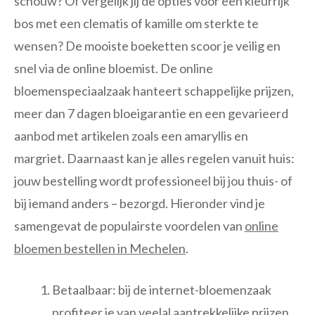
schouw? Of vergelijk jij de opties voor een kleurrijk
bos met een clematis of kamille om sterkte te
wensen? De mooiste boeketten scoor je veilig en
snel via de online bloemist. De online
bloemenspeciaalzaak hanteert schappelijke prijzen,
meer dan 7 dagen bloeigarantie en een gevarieerd
aanbod met artikelen zoals een amaryllis en
margriet. Daarnaast kan je alles regelen vanuit huis:
jouw bestelling wordt professioneel bij jou thuis- of
bij iemand anders – bezorgd. Hieronder vind je
samengevat de populairste voordelen van
online
bloemen bestellen in Mechelen
.
Betaalbaar: bij de internet-bloemenzaak
profiteer je van veelal aantrekkelijke prijzen