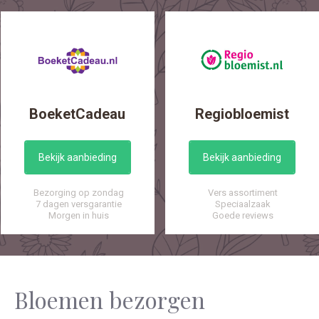
BoeketCadeau
Regiobloemist
Bekijk aanbieding
Bekijk aanbieding
Bezorging op zondag
Vers assortiment
7 dagen versgarantie
Speciaalzaak
Morgen in huis
Goede reviews
Bloemen bezorgen