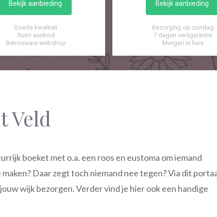
Bekijk aanbieding
Bekijk aanbieding
Goede kwaliteit
Bezorging op zondag
Ruim aanbod
7 dagen versgarantie
Betrouware webshop
Morgen in huis
t Veld
eurrijk boeket met o.a. een roos en eustoma om iemand
e maken? Daar zegt toch niemand nee tegen? Via dit portaa
 jouw wijk bezorgen. Verder vind je hier ook een handige