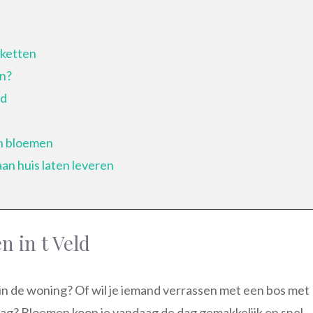
eketten
en?
id
en bloemen
an huis laten leveren
n in t Veld
et in de woning? Of wil je iemand verrassen met een bos met
dag? Bloemen koop je vandaag de dag gemakkelijk en snel