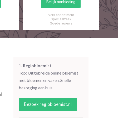
Bekijk aanbieding
Vers assortiment
Speciaalzaak
Goede reviews
1. Regiobloemist
Top: Uitgebreide online bloemist
met bloemen en vazen. Snelle
bezorging aan huis.
l
Bezoek regiobloemist.nl