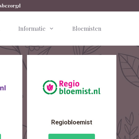
isbezorgd
n
Informatie
Bloemisten
Regiobloemist