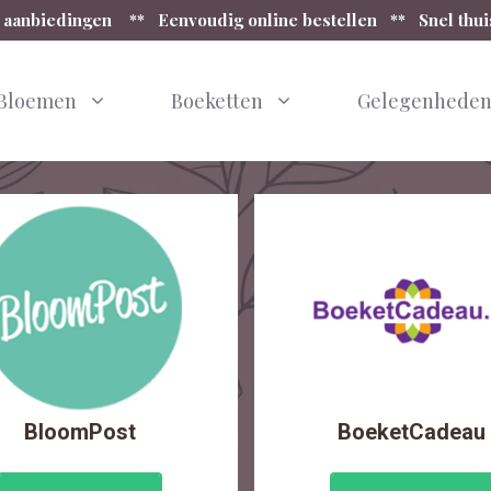
 aanbiedingen ** Eenvoudig online bestellen ** Snel thu
Bloemen
Boeketten
Gelegenhede
BloomPost
BoeketCadeau