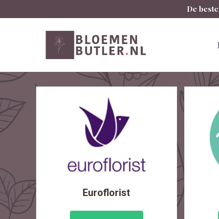
Spring
De beste
naar
inhoud
Euroflorist