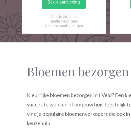
Bekijk aanbieding
Van de bloemist
Snelle bezorging
Scherpe aanbiedingen
Bloemen bezorgen 
Kleurrijke bloemen bezorgen in t Veld? Een kl
succes te wensen of om jouw huis feestelijk t
vind je populaire bloemenverkopers die ook in
keuzehulp.