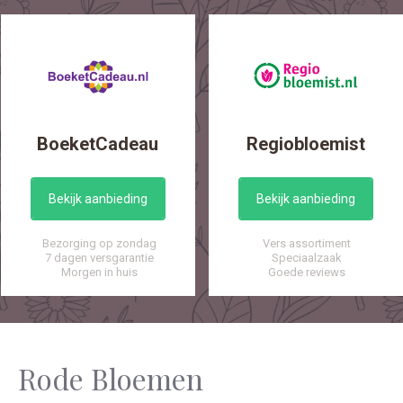
BoeketCadeau
Regiobloemist
Bekijk aanbieding
Bekijk aanbieding
Bezorging op zondag
Vers assortiment
7 dagen versgarantie
Speciaalzaak
Morgen in huis
Goede reviews
Rode Bloemen