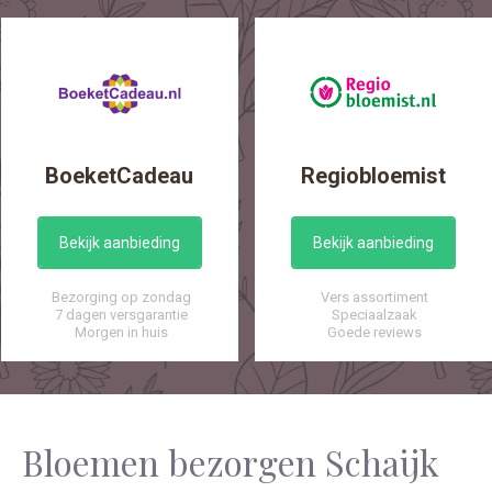
BoeketCadeau
Regiobloemist
Bekijk aanbieding
Bekijk aanbieding
Bezorging op zondag
Vers assortiment
7 dagen versgarantie
Speciaalzaak
Morgen in huis
Goede reviews
Bloemen bezorgen Schaijk