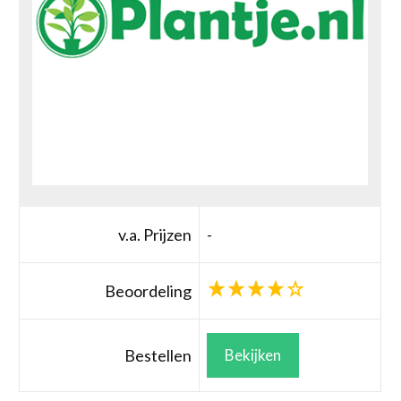
v.a. Prijzen
-
Beoordeling
Bestellen
Bekijken