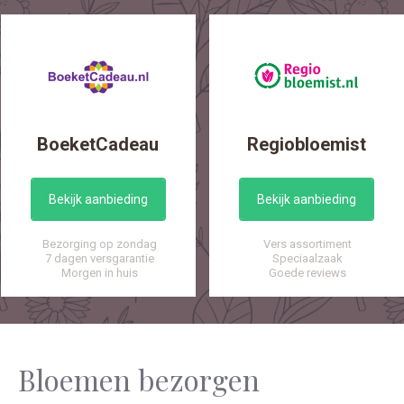
BoeketCadeau
Regiobloemist
Bekijk aanbieding
Bekijk aanbieding
Bezorging op zondag
Vers assortiment
7 dagen versgarantie
Speciaalzaak
Morgen in huis
Goede reviews
Bloemen bezorgen