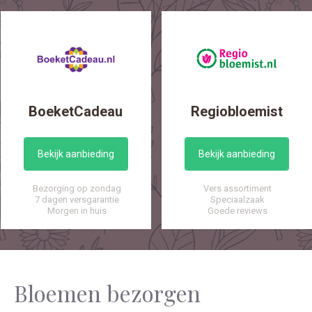
BoeketCadeau
Regiobloemist
Bekijk aanbieding
Bekijk aanbieding
Bezorging op zondag
Vers assortiment
7 dagen versgarantie
Speciaalzaak
Morgen in huis
Goede reviews
Bloemen bezorgen