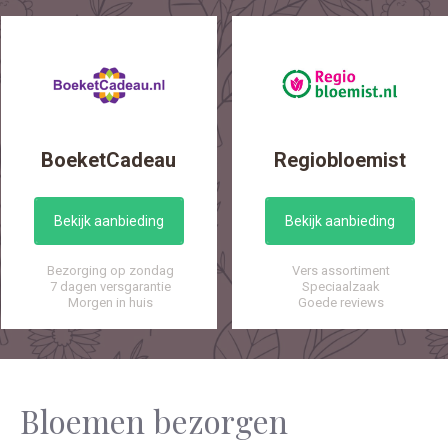
BoeketCadeau
Regiobloemist
Bekijk aanbieding
Bekijk aanbieding
Bezorging op zondag
Vers assortiment
7 dagen versgarantie
Speciaalzaak
Morgen in huis
Goede reviews
Bloemen bezorgen