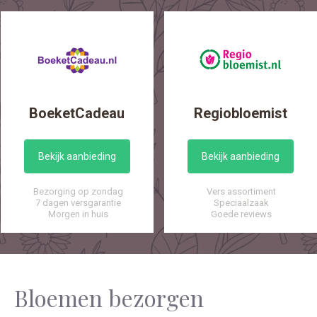
BoeketCadeau
Regiobloemist
Bekijk aanbieding
Bekijk aanbieding
Bezorging op zondag
Vers assortiment
7 dagen versgarantie
Speciaalzaak
Morgen in huis
Goede reviews
Bloemen bezorgen