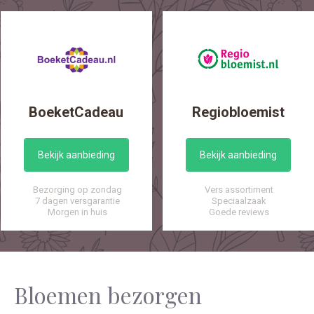
BoeketCadeau
Regiobloemist
Bekijk aanbieding
Bekijk aanbieding
Bezorging op zondag
Vers assortiment
7 dagen versgarantie
Speciaalzaak
Morgen in huis
Goede reviews
Bloemen bezorgen