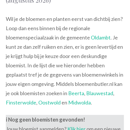
(augustus 2026)
Wil je de bloemen en planten eerst van dichtbij zien?
Loop dan eens binnen bij de regionale
bloemenspeciaalzaak in de gemeente
Oldambt
. Je
kunt ze dan zelf ruiken en zien, er is geen levertijd en
je krijgt hulp bij je keuze door een deskundige
bloemist. In de lijst die we hieronder hebben
geplaatst tref je de gegevens van bloemenwinkels in
jouw eigen omgeving. Middels bloemenbutler.nl kan
je ook bloemisten zoeken in
Beerta
,
Blauwestad
,
Finsterwolde
,
Oostwold
en
Midwolda
.
ℹ️ Nog geen bloemisten gevonden!
Jouw bloemist aanmelden?
Klik hier
om een nieuwe