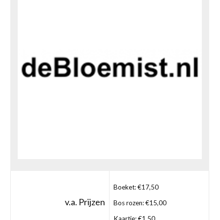
Boeket: €17,50
v.a. Prijzen
Bos rozen: €15,00
Kaartje: €1,50