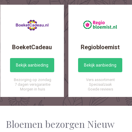
BoeketCadeau
Regiobloemist
Bekijk aanbieding
Bekijk aanbieding
Bezorging op zondag
Vers assortiment
7 dagen versgarantie
Speciaalzaak
Morgen in huis
Goede reviews
Bloemen bezorgen Nieuw