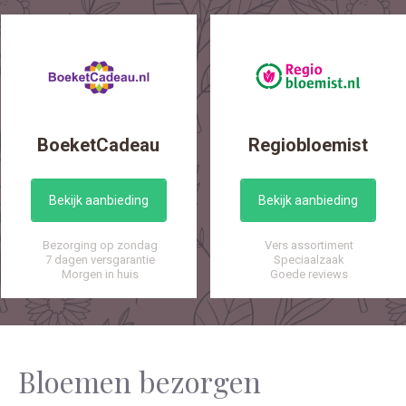
BoeketCadeau
Regiobloemist
Bekijk aanbieding
Bekijk aanbieding
Bezorging op zondag
Vers assortiment
7 dagen versgarantie
Speciaalzaak
Morgen in huis
Goede reviews
Bloemen bezorgen