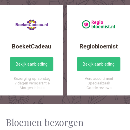
BoeketCadeau
Regiobloemist
Bekijk aanbieding
Bekijk aanbieding
Bezorging op zondag
Vers assortiment
7 dagen versgarantie
Speciaalzaak
Morgen in huis
Goede reviews
Bloemen bezorgen