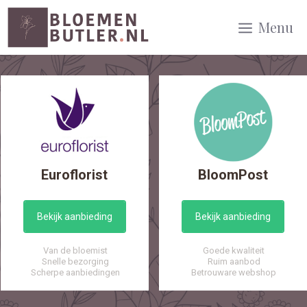
Spring
Menu
naar
inhoud
Euroflorist
BloomPost
Bekijk aanbieding
Bekijk aanbieding
Van de bloemist
Goede kwaliteit
Snelle bezorging
Ruim aanbod
Scherpe aanbiedingen
Betrouware webshop