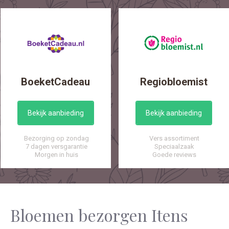
BoeketCadeau
Regiobloemist
Bekijk aanbieding
Bekijk aanbieding
Bezorging op zondag
Vers assortiment
7 dagen versgarantie
Speciaalzaak
Morgen in huis
Goede reviews
Bloemen bezorgen Itens