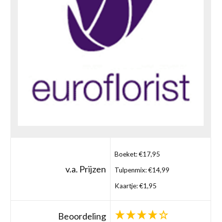
Boeket: €17,95
v.a. Prijzen
Tulpenmix: €14,99
Kaartje: €1,95
Beoordeling