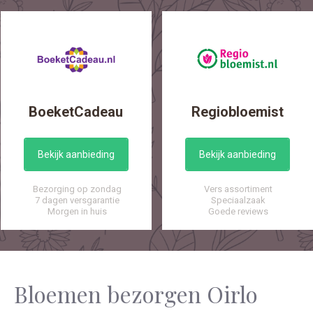
BoeketCadeau
Regiobloemist
Bekijk aanbieding
Bekijk aanbieding
Bezorging op zondag
Vers assortiment
7 dagen versgarantie
Speciaalzaak
Morgen in huis
Goede reviews
Bloemen bezorgen Oirlo