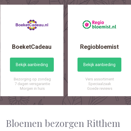
BoeketCadeau
Regiobloemist
Bekijk aanbieding
Bekijk aanbieding
Bezorging op zondag
Vers assortiment
7 dagen versgarantie
Speciaalzaak
Morgen in huis
Goede reviews
Bloemen bezorgen Ritthem