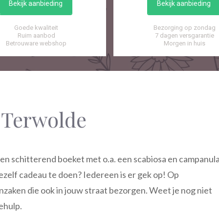
Bekijk aanbieding
Bekijk aanbieding
Goede kwaliteit
Bezorging op zondag
Ruim aanbod
7 dagen versgarantie
Betrouware webshop
Morgen in huis
 Terwolde
n schitterend boeket met o.a. een scabiosa en campanul
zelf cadeau te doen? Iedereen is er gek op! Op
zaken die ook in jouw straat bezorgen. Weet je nog niet
ehulp.