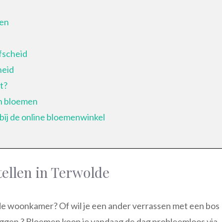
ken
fscheid
heid
t?
en bloemen
bij de online bloemenwinkel
ellen in Terwolde
n de woonkamer? Of wil je een ander verrassen met een bos
ggen ? Bloemen koop je vandaag de dag probleemloos via