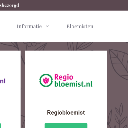
isbezorgd
n
Informatie
Bloemisten
Regiobloemist