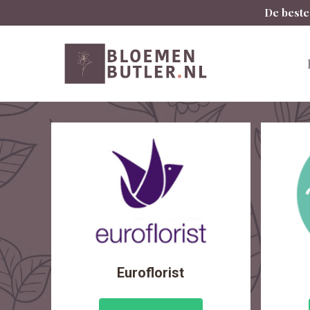
Spring
De beste
naar
inhoud
Euroflorist