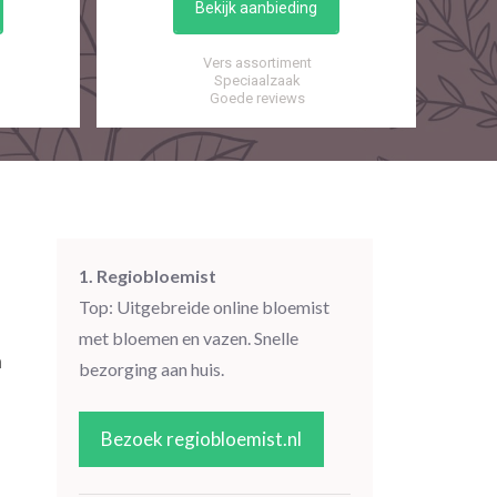
Bekijk aanbieding
Vers assortiment
Speciaalzaak
Goede reviews
1. Regiobloemist
Top: Uitgebreide online bloemist
met bloemen en vazen. Snelle
a
bezorging aan huis.
Bezoek regiobloemist.nl