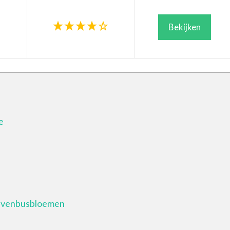
Bekijken
e
ievenbusbloemen