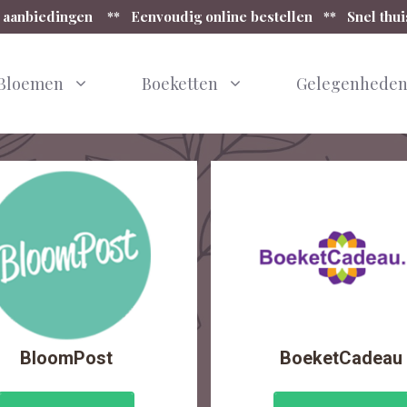
 aanbiedingen ** Eenvoudig online bestellen ** Snel thu
Bloemen
Boeketten
Gelegenhede
BloomPost
BoeketCadeau