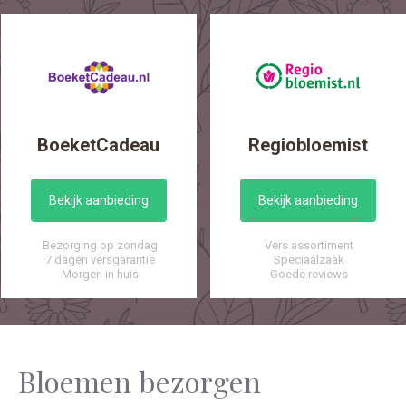
BoeketCadeau
Regiobloemist
Bekijk aanbieding
Bekijk aanbieding
Bezorging op zondag
Vers assortiment
7 dagen versgarantie
Speciaalzaak
Morgen in huis
Goede reviews
Bloemen bezorgen