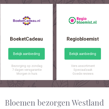
BoeketCadeau
Regiobloemist
Bekijk aanbieding
Bekijk aanbieding
Bezorging op zondag
Vers assortiment
7 dagen versgarantie
Speciaalzaak
Morgen in huis
Goede reviews
Bloemen bezorgen Westland