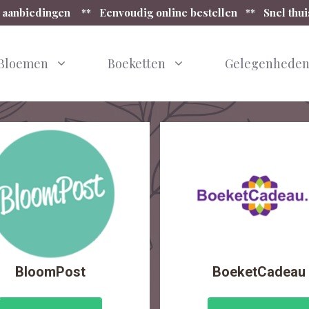
 aanbiedingen ** Eenvoudig online bestellen ** Snel thu
Bloemen
Boeketten
Gelegenhede
BloomPost
BoeketCadeau