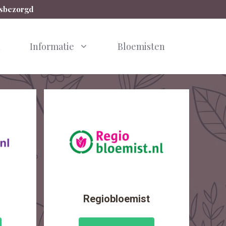
isbezorgd
n
Informatie
Bloemisten
Regiobloemist