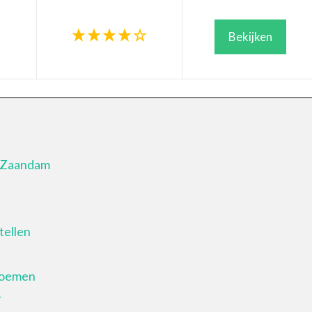
Bekijken
n Zaandam
tellen
loemen
r