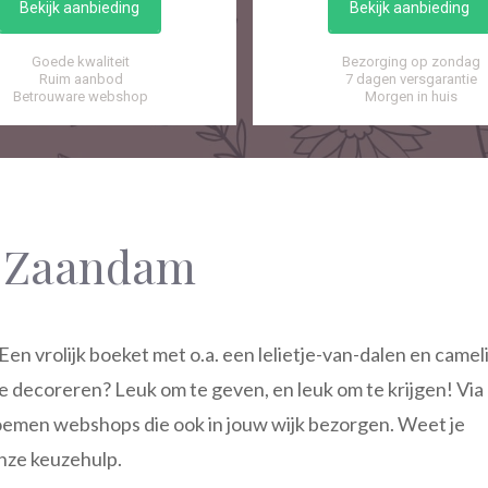
Bekijk aanbieding
Bekijk aanbieding
Goede kwaliteit
Bezorging op zondag
Ruim aanbod
7 dagen versgarantie
Betrouware webshop
Morgen in huis
n Zaandam
 vrolijk boeket met o.a. een lelietje-van-dalen en camel
e decoreren? Leuk om te geven, en leuk om te krijgen! Via
emen webshops die ook in jouw wijk bezorgen. Weet je
onze keuzehulp.