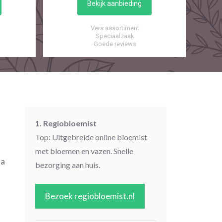
Bekijk aanbieding
Vers assortiment
Speciaalzaak
Goede reviews
1. Regiobloemist
Top: Uitgebreide online bloemist
met bloemen en vazen. Snelle
ia
bezorging aan huis.
Bezoek regiobloemist.nl