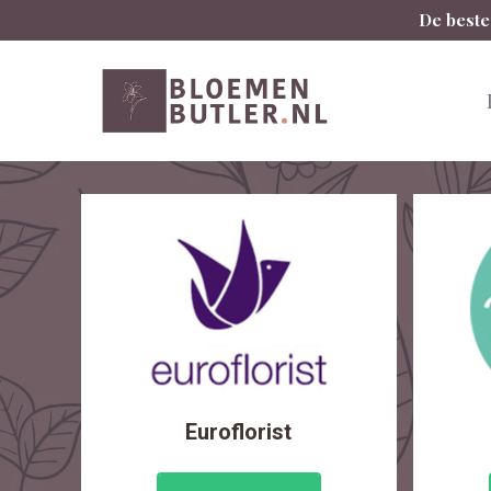
Spring
De beste
naar
inhoud
Euroflorist