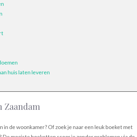
en
n
rt
bloemen
an huis laten leveren
in Zaandam
oemen in de woonkamer? Of zoek je naar een leuk boeket met
? De mooiste boeketten scoor je zonder problemen via de