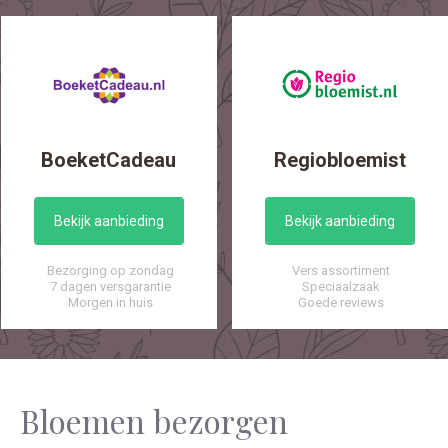
BoeketCadeau
Regiobloemist
Bekijk aanbieding
Bekijk aanbieding
Bezorging op zondag
Vers assortiment
7 dagen versgarantie
Speciaalzaak
Morgen in huis
Goede reviews
Bloemen bezorgen