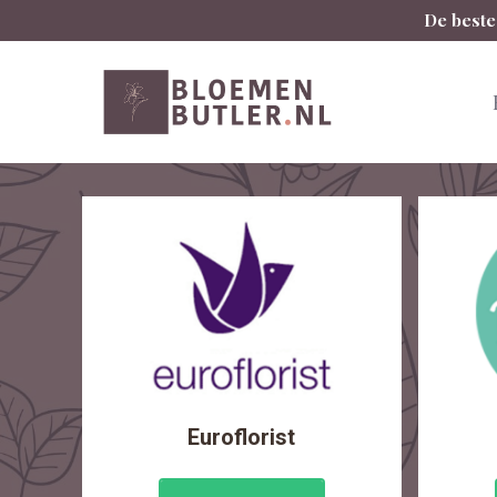
Spring
De beste
naar
inhoud
Euroflorist