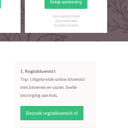
Bekijk aanbieding
Vers assortiment
Speciaalzaak
Goede reviews
1. Regiobloemist
Top: Uitgebreide online bloemist
met bloemen en vazen. Snelle
bezorging aan huis.
Bezoek regiobloemist.nl