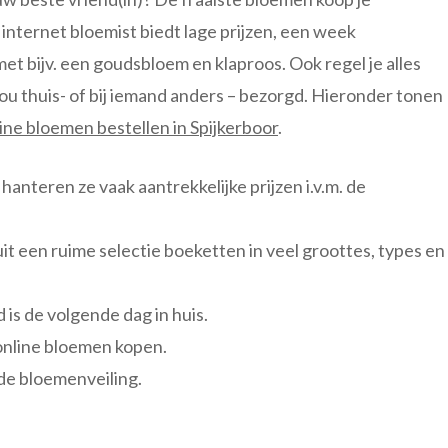
nternet bloemist biedt lage prijzen, een week
et bijv. een goudsbloem en klaproos. Ook regel je alles
 jou thuis- of bij iemand anders – bezorgd. Hieronder tonen
ine bloemen bestellen in Spijkerboor
.
hanteren ze vaak aantrekkelijke prijzen i.v.m. de
uit een ruime selectie boeketten in veel groottes, types en
 is de volgende dag in huis.
online bloemen kopen.
de bloemenveiling.