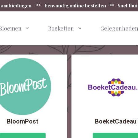
 aanbiedingen ** Eenvoudig online bestellen ** Snel thu
Bloemen
Boeketten
Gelegenhede
BloomPost
BoeketCadeau