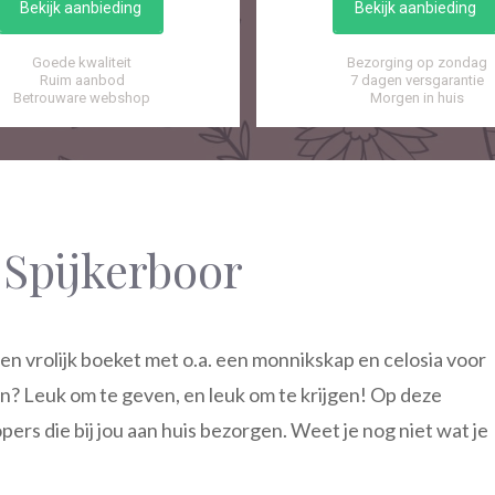
Bekijk aanbieding
Bekijk aanbieding
Goede kwaliteit
Bezorging op zondag
Ruim aanbod
7 dagen versgarantie
Betrouware webshop
Morgen in huis
Spijkerboor
en vrolijk boeket met o.a. een monnikskap en celosia voor
ken? Leuk om te geven, en leuk om te krijgen! Op deze
ers die bij jou aan huis bezorgen. Weet je nog niet wat je