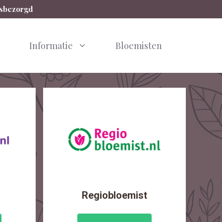
isbezorgd
n
Informatie
Bloemisten
Regiobloemist