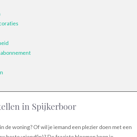
n
coraties
heid
enabonnement
en
llen in Spijkerboor
 in de woning? Of wil je iemand een plezier doen met een
w beste vriend(in)? De fraaiste bloemen koop je