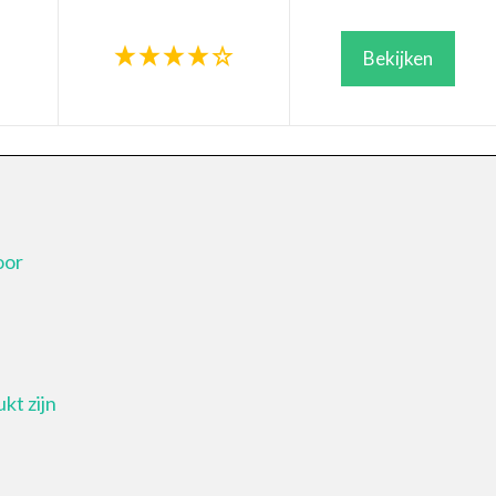
Bekijken
oor
kt zijn