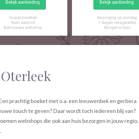
Bekijk aanbieding
Bekijk aanbieding
Goede kwaliteit
Bezorging op zondag
Ruim aanbod
7 dagen versgarantie
Betrouware webshop
Morgen in huis
Oterleek
Een prachtig boeket met o.a. een leeuwenbek en gerbera
euwe touch te geven? Daar wordt toch iedereen blij van?
loemen webshops die ook aan huis bezorgen in jouw regio.
.