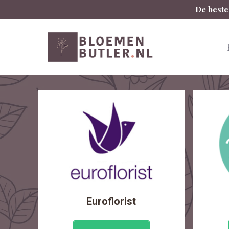
Spring
De beste
naar
inhoud
Euroflorist