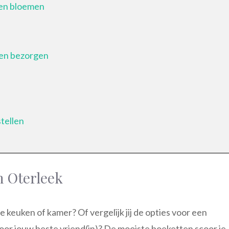
den bloemen
en bezorgen
tellen
n Oterleek
de keuken of kamer? Of vergelijk jij de opties voor een
voor jouw beste vriend(in)? De mooiste boeketten scoor je