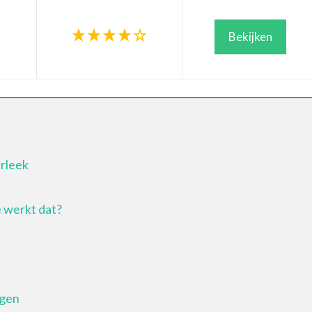
Bekijken
rleek
e werkt dat?
rgen