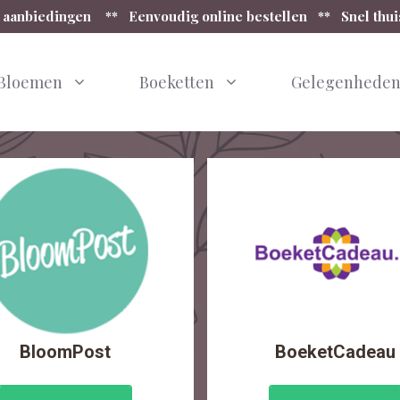
 aanbiedingen ** Eenvoudig online bestellen ** Snel thu
Bloemen
Boeketten
Gelegenhede
BloomPost
BoeketCadeau