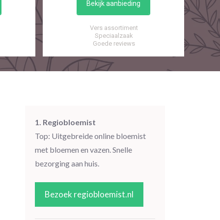
Bekijk aanbieding
Vers assortiment
Speciaalzaak
Goede reviews
1. Regiobloemist
Top: Uitgebreide online bloemist
met bloemen en vazen. Snelle
bezorging aan huis.
Bezoek regiobloemist.nl