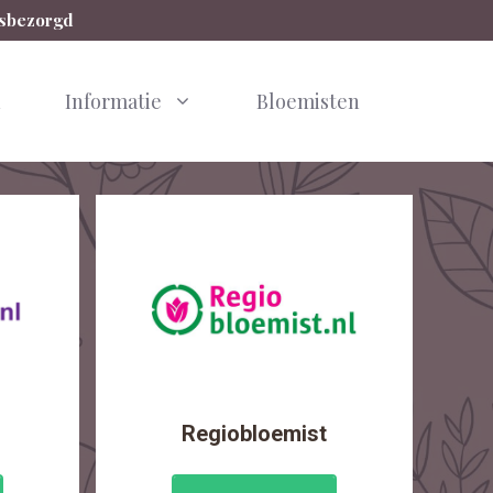
isbezorgd
n
Informatie
Bloemisten
Regiobloemist