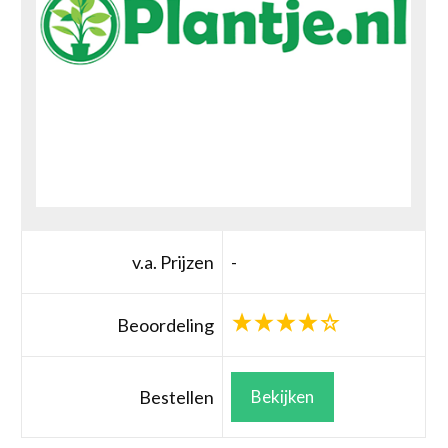
v.a. Prijzen
-
Beoordeling
Bestellen
Bekijken