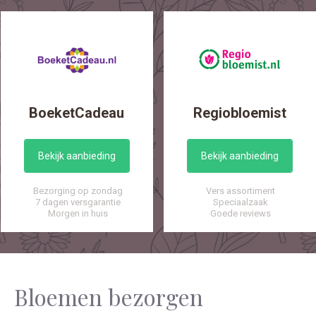
BoeketCadeau
Regiobloemist
Bekijk aanbieding
Bekijk aanbieding
Bezorging op zondag
Vers assortiment
7 dagen versgarantie
Speciaalzaak
Morgen in huis
Goede reviews
Bloemen bezorgen