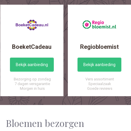
BoeketCadeau
Regiobloemist
Bekijk aanbieding
Bekijk aanbieding
Bezorging op zondag
Vers assortiment
7 dagen versgarantie
Speciaalzaak
Morgen in huis
Goede reviews
Bloemen bezorgen