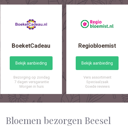
BoeketCadeau
Regiobloemist
Bekijk aanbieding
Bekijk aanbieding
Bezorging op zondag
Vers assortiment
7 dagen versgarantie
Speciaalzaak
Morgen in huis
Goede reviews
Bloemen bezorgen Beesel