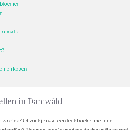
epbloemen
en
crematie
t?
loemen kopen
ellen in Damwâld
 de woning? Of zoek je naar een leuk boeket met een
vriend(in)? Bloemen koop je vandaag de dag veilig en snel