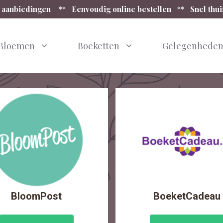
 aanbiedingen ** Eenvoudig online bestellen ** Snel thu
Bloemen
Boeketten
Gelegenhede
BloomPost
BoeketCadeau