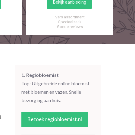
Bekijk aanbieding
Vers assortiment
Speciaalzaak
Goede reviews
1. Regiobloemist
Top: Uitgebreide online bloemist
met bloemen en vazen. Snelle
bezorging aan huis.
d
Bezoek regiobloemist.nl