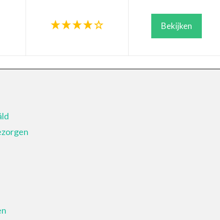
Bekijken
âld
bezorgen
en