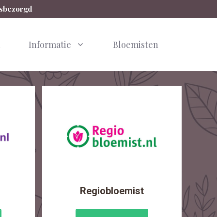
isbezorgd
n
Informatie
Bloemisten
Regiobloemist