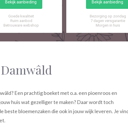
Bekijk aanbieding
Bekijk aanbieding
Goede kwaliteit
Bezorging op zondag
Ruim aanbod
7 dagen versgarantie
Betrouware webshop
Morgen in huis
n Damwâld
wâld? Een prachtig boeket met o.a. een pioenroos en
ouw huis wat gezelliger te maken? Daar wordt toch
de beste bloemenzaken die ook in jouw wijk leveren. Je vin
et.