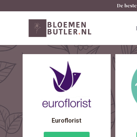
Spring
De beste
naar
inhoud
Euroflorist