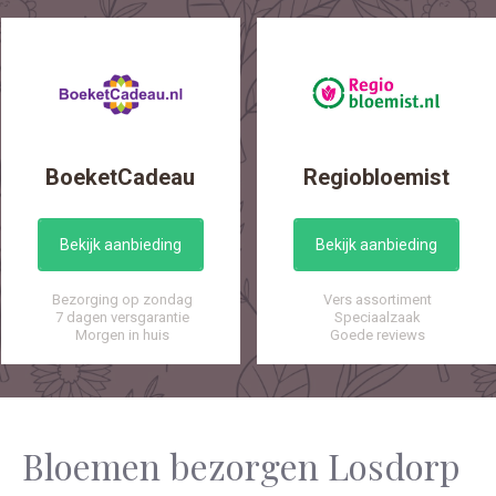
BoeketCadeau
Regiobloemist
Bekijk aanbieding
Bekijk aanbieding
Bezorging op zondag
Vers assortiment
7 dagen versgarantie
Speciaalzaak
Morgen in huis
Goede reviews
Bloemen bezorgen Losdorp