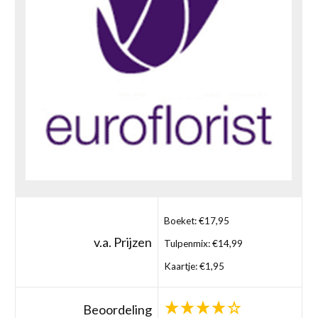
Boeket: €17,95
v.a. Prijzen
Tulpenmix: €14,99
Kaartje: €1,95
Beoordeling