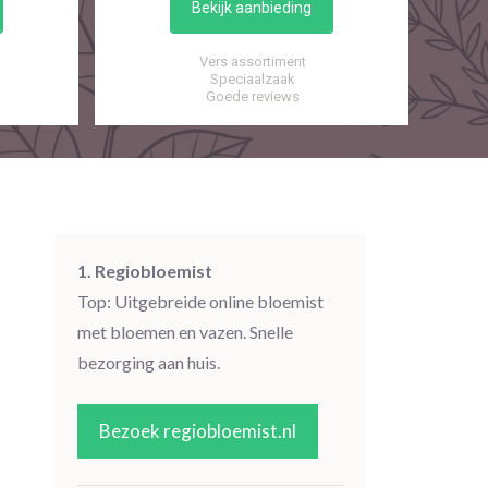
Bekijk aanbieding
Vers assortiment
Speciaalzaak
Goede reviews
1. Regiobloemist
Top: Uitgebreide online bloemist
met bloemen en vazen. Snelle
bezorging aan huis.
Bezoek regiobloemist.nl