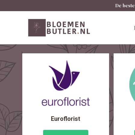
Spring
De beste
naar
inhoud
Euroflorist