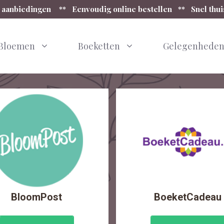
 aanbiedingen ** Eenvoudig online bestellen ** Snel thu
Bloemen
Boeketten
Gelegenhede
BloomPost
BoeketCadeau