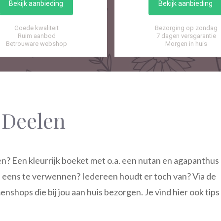
Bekijk aanbieding
Bekijk aanbieding
Goede kwaliteit
Bezorging op zondag
Ruim aanbod
7 dagen versgarantie
Betrouware webshop
Morgen in huis
 Deelen
? Een kleurrijk boeket met o.a. een nutan en agapanthus
f eens te verwennen? Iedereen houdt er toch van? Via de
hops die bij jou aan huis bezorgen. Je vind hier ook tips