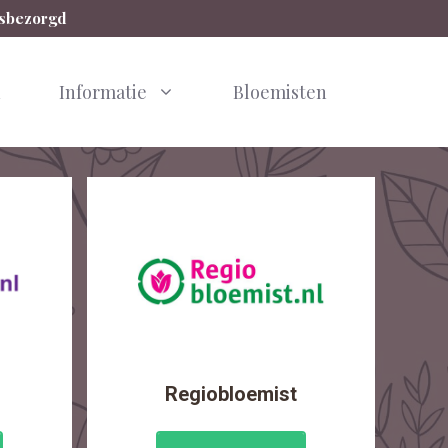
isbezorgd
n
Informatie
Bloemisten
Regiobloemist