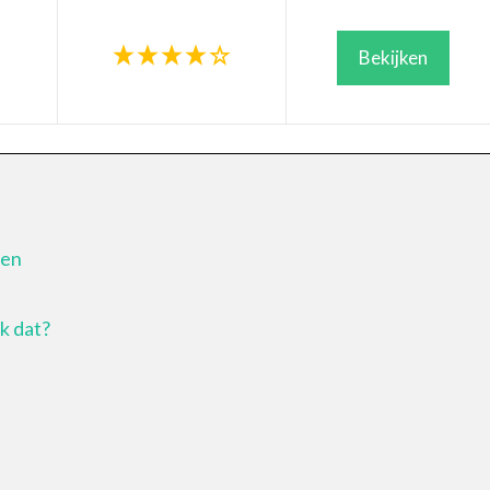
Bekijken
len
k dat?