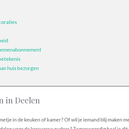
coraties
heid
bloemenabonnement
betekenis
aan huis bezorgen
n in Deelen
oemetje in de keuken of kamer? Of wil je iemand blij maken m
-dalen voor de kersverse ouders? Tegenwoordig haal je dit