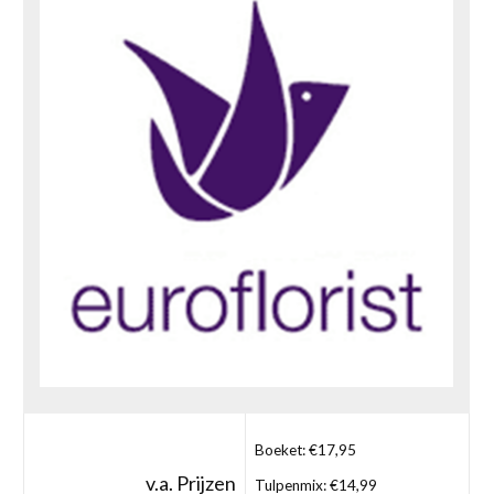
Boeket: €17,95
v.a. Prijzen
Tulpenmix: €14,99