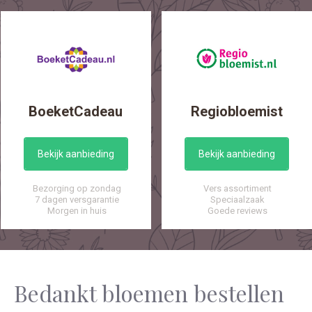
BoeketCadeau
Regiobloemist
Bekijk aanbieding
Bekijk aanbieding
Bezorging op zondag
Vers assortiment
7 dagen versgarantie
Speciaalzaak
Morgen in huis
Goede reviews
Bedankt bloemen bestellen