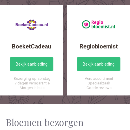
BoeketCadeau
Regiobloemist
Bekijk aanbieding
Bekijk aanbieding
Bezorging op zondag
Vers assortiment
7 dagen versgarantie
Speciaalzaak
Morgen in huis
Goede reviews
Bloemen bezorgen