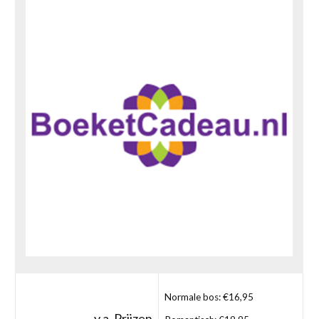
Normale bos: €16,95
v.a. Prijzen