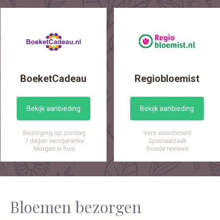
BoeketCadeau
Regiobloemist
Bekijk aanbieding
Bekijk aanbieding
Bezorging op zondag
Vers assortiment
7 dagen versgarantie
Speciaalzaak
Morgen in huis
Goede reviews
Bloemen bezorgen