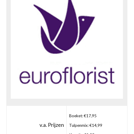
Boeket: €17,95
v.a. Prijzen
Tulpenmix: €14,99