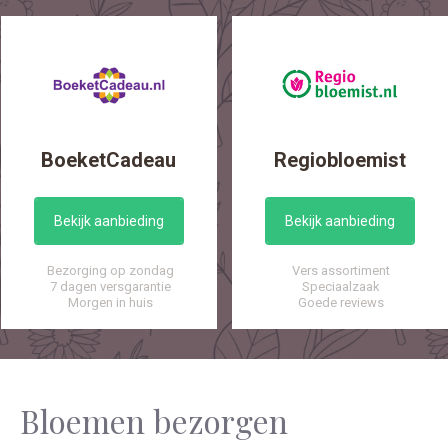
BoeketCadeau
Regiobloemist
Bekijk aanbieding
Bekijk aanbieding
Bezorging op zondag
Vers assortiment
7 dagen versgarantie
Speciaalzaak
Morgen in huis
Goede reviews
Bloemen bezorgen