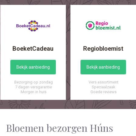
BoeketCadeau
Regiobloemist
Bekijk aanbieding
Bekijk aanbieding
Bezorging op zondag
Vers assortiment
7 dagen versgarantie
Speciaalzaak
Morgen in huis
Goede reviews
Bloemen bezorgen Húns