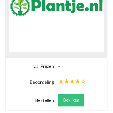
v.a. Prijzen
-
Beoordeling
Bestellen
Bekijken