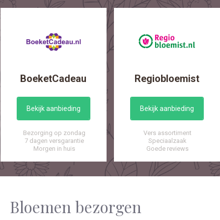
BoeketCadeau
Regiobloemist
Bekijk aanbieding
Bekijk aanbieding
Bezorging op zondag
Vers assortiment
7 dagen versgarantie
Speciaalzaak
Morgen in huis
Goede reviews
Bloemen bezorgen